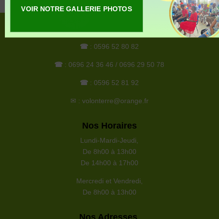
VOIR NOTRE GALLERIE PHOTOS
Nous Joindre
☎
: 0596 52 80 82
☎
: 0696 24 36 46 / 0696 29 50 78
☎
: 0596 52 81 92
✉ : volonterre@orange.fr
Nos Horaires
Lundi-Mardi-Jeudi
,
De 8h00 à 13h00
De 14h00 à 17h00
Mercredi et Vendredi
,
De 8h00 à 13h00
Nos Adresses