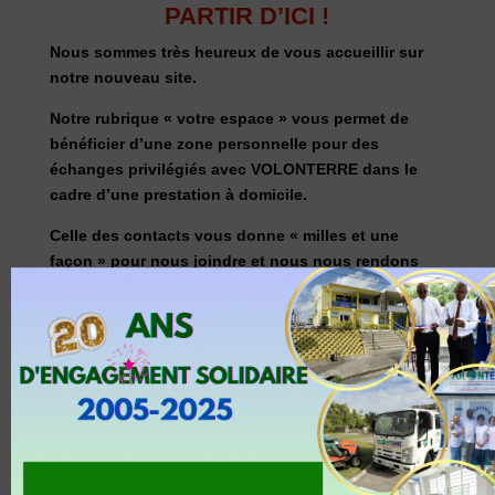
PARTIR D’ICI !
Nous sommes très heureux de vous accueillir sur
notre nouveau site.
Notre rubrique « votre espace » vous permet de
bénéficier d’une zone personnelle pour des
échanges privilégiés avec VOLONTERRE dans le
cadre d’une prestation à domicile.
Celle des contacts vous donne « milles et une
façon » pour nous joindre et nous nous rendons
disponibles pour vous.
Maintenez toujours le contact avec VOLONTERRE
en vous rendant régulièrement sur notre site, vous
y découvrirez ainsi nos actualités et nos nouveaux
services.
Nous vous souhaitons une excellente navigation !