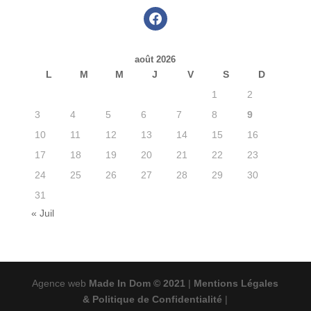
facebook
août 2026
L
M
M
J
V
S
D
1
2
3
4
5
6
7
8
9
10
11
12
13
14
15
16
17
18
19
20
21
22
23
24
25
26
27
28
29
30
31
« Juil
Agence web
Made In Dom © 2021
|
Mentions Légales
& Politique de Confidentialité
|