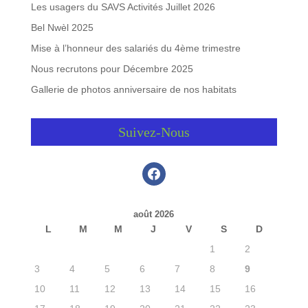
Les usagers du SAVS Activités Juillet 2026
Bel Nwèl 2025
Mise à l’honneur des salariés du 4ème trimestre
Nous recrutons pour Décembre 2025
Gallerie de photos anniversaire de nos habitats
Suivez-Nous
facebook
août 2026
L
M
M
J
V
S
D
1
2
3
4
5
6
7
8
9
10
11
12
13
14
15
16